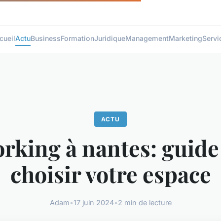
cueil
Actu
Business
Formation
Juridique
Management
Marketing
Servi
ACTU
rking à nantes: guide
choisir votre espace
Adam
•
17 juin 2024
•
2 min de lecture