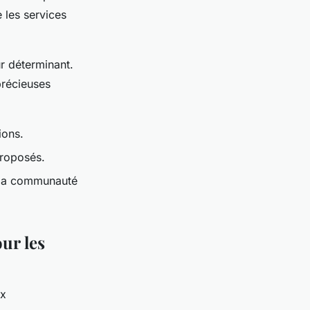
 les services
r déterminant.
précieuses
ions.
proposés.
e la communauté
ur les
x