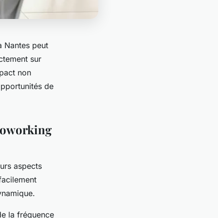
à Nantes peut
ectement sur
mpact non
opportunités de
 coworking
eurs aspects
facilement
dynamique.
de la fréquence