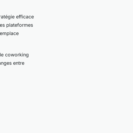
ratégie efficace
Des plateformes
remplace
de coworking
anges entre