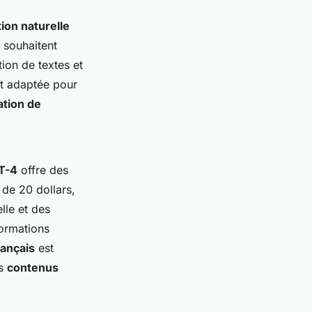
tion naturelle
 souhaitent
tion de textes et
nt adaptée pour
ation de
T-4
offre des
 de 20 dollars,
lle et des
formations
rançais
est
es
contenus