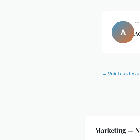
EC
A
A
← Voir tous les 
Marketing — No