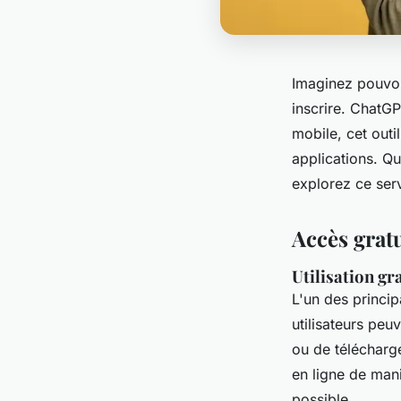
Imaginez pouvoi
inscrire. ChatGP
mobile, cet outi
applications. Q
explorez ce serv
Accès grat
Utilisation gr
L'un des princi
utilisateurs peu
ou de télécharg
en ligne de mani
possible.