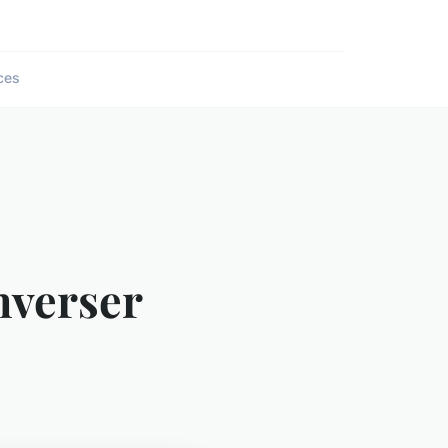
ces
onverser