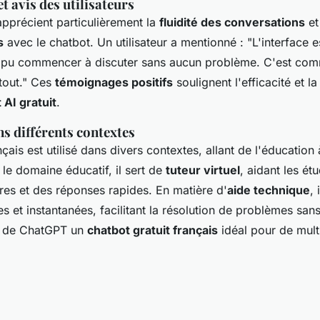
 avis des utilisateurs
 apprécient particulièrement la
fluidité des conversations
et
s
avec le chatbot. Un utilisateur a mentionné : "L'interface e
'ai pu commencer à discuter sans aucun problème. C'est com
 tout." Ces
témoignages positifs
soulignent l'efficacité et la
 AI gratuit
.
ns différents contextes
ais est utilisé dans divers contextes, allant de l'éducation 
le domaine éducatif, il sert de
tuteur virtuel
, aidant les ét
ires et des réponses rapides. En matière d'
aide technique
, 
es et instantanées, facilitant la résolution de problèmes san
t de ChatGPT un
chatbot gratuit français
idéal pour de mult