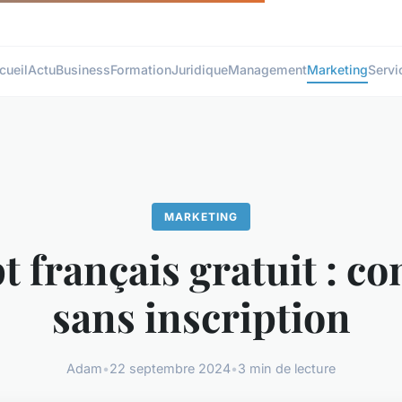
cueil
Actu
Business
Formation
Juridique
Management
Marketing
Servi
MARKETING
 français gratuit : c
sans inscription
Adam
•
22 septembre 2024
•
3 min de lecture