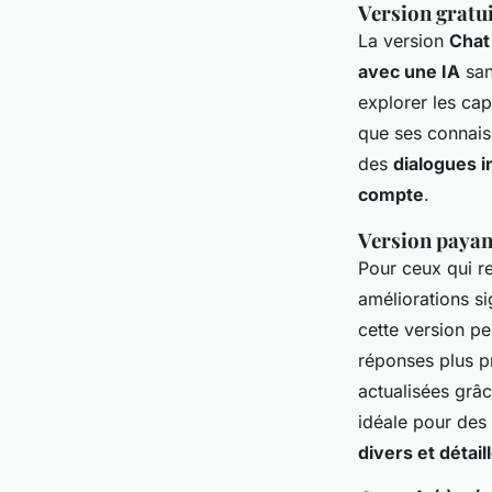
Version gratui
La version
Chat
avec une IA
san
explorer les capa
que ses connais
des
dialogues i
compte
.
Version payan
Pour ceux qui r
améliorations si
cette version p
réponses plus pr
actualisées grâ
idéale pour des
divers et détail